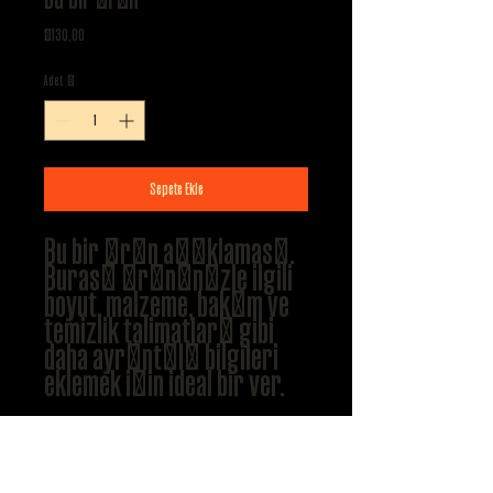
Fiyat
₺130,00
Adet
*
Sepete Ekle
Bu bir ürün açıklaması. 
Burası ürününüzle ilgili 
boyut, malzeme, bakım ve 
temizlik talimatları gibi 
daha ayrıntılı bilgileri 
eklemek için ideal bir yer.
ÜRÜN BİLGİLERİ